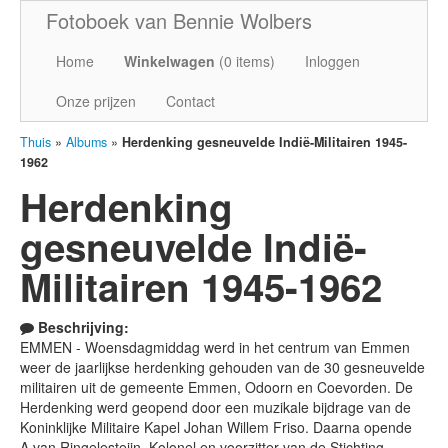
Fotoboek van Bennie Wolbers
Home
Winkelwagen
(
0
items)
Inloggen
Onze prijzen
Contact
Thuis
»
Albums
»
Herdenking gesneuvelde Indië-Militairen 1945-
1962
Herdenking
gesneuvelde Indië-
Militairen 1945-1962
Beschrijving:
EMMEN - Woensdagmiddag werd in het centrum van Emmen
weer de jaarlijkse herdenking gehouden van de 30 gesneuvelde
militairen uit de gemeente Emmen, Odoorn en Coevorden. De
Herdenking werd geopend door een muzikale bijdrage van de
Koninklijke Militaire Kapel Johan Willem Friso. Daarna opende
A.van Ringelesteijn, Kolonel en voorzitter van de Stichting