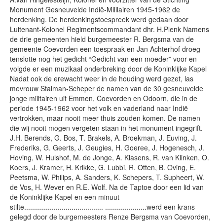
Monument Gesneuvelde Indië-Mililairen 1945-1962 de
herdenking. De herdenkingstoespreek werd gedaan door
Luitenant-Kolonel Regimentscommandant dhr. H.Plenk Namens
de drie gemeenten hield burgemeester R. Bergsma van de
gemeente Coevorden een toespraak en Jan Achterhof droeg
tenslotte nog het gedicht “Gedicht van een moeder” voor en
volgde er een muzikaal onderbreking door de Koninklijke Kapel
Nadat ook de erewacht weer in de houding werd gezet, las
mevrouw Stalman-Scheper de namen van de 30 gesneuvelde
jonge militairen uit Emmen, Coevorden en Odoorn, die in de
periode 1945-1962 voor het volk en vaderland naar Indië
vertrokken, maar nooit meer thuis zouden komen. De namen
die wij nooit mogen vergeten staan in het monument ingegrift.
J.H. Berends, G. Bos, T. Brakels, A. Broekman, J. Euving, J.
Frederiks, G. Geerts, J. Geugies, H. Goeree, J. Hogenesch, J.
Hoving, W. Hulshof, M. de Jonge, A. Klasens, R. van Klinken, O.
Koers, J. Kramer, H. Krikke, G. Lubbi, R. Otten, B. Oving, E.
Peetsma, W. Philips, A. Sanders, K. Schepers, T. Supheert, W.
de Vos, H. Wever en R.E. Wolf. Na de Taptoe door een lid van
de Koninklijke Kapel en een minuut
stilte........................................ .....................werd een krans
gelegd door de burgemeesters Renze Bergsma van Coevorden,