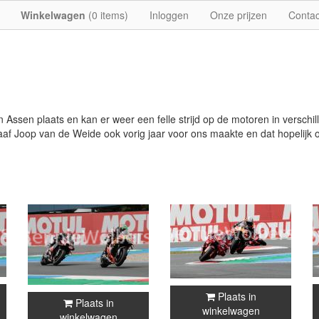
Winkelwagen
(
0
items)
Inloggen
Onze prijzen
Contac
an Assen plaats en kan er weer een felle strijd op de motoren in versc
ograaf Joop van de Weide ook vorig jaar voor ons maakte en dat hopelij
Plaats in
Plaats in
winkelwagen
winkelwagen