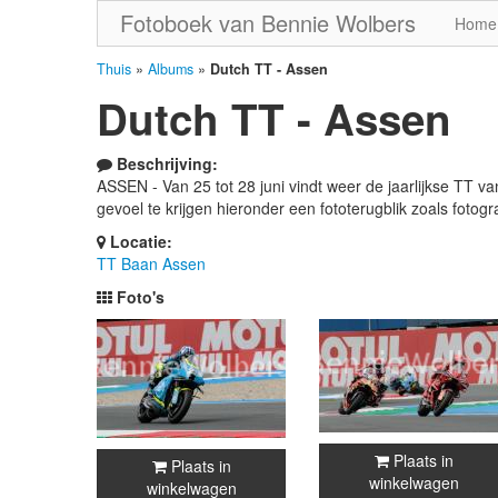
Fotoboek van Bennie Wolbers
Home
Thuis
»
Albums
»
Dutch TT - Assen
Dutch TT - Assen
Beschrijving:
ASSEN - Van 25 tot 28 juni vindt weer de jaarlijkse TT v
gevoel te krijgen hieronder een fototerugblik zoals fot
Locatie:
TT Baan Assen
Foto's
Plaats in
Plaats in
winkelwagen
winkelwagen