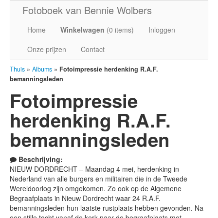
Fotoboek van Bennie Wolbers
Home
Winkelwagen
(
0
items)
Inloggen
Onze prijzen
Contact
Thuis
»
Albums
»
Fotoimpressie herdenking R.A.F.
bemanningsleden
Fotoimpressie
herdenking R.A.F.
bemanningsleden
Beschrijving:
NIEUW DORDRECHT – Maandag 4 mei, herdenking in
Nederland van alle burgers en militairen die in de Tweede
Wereldoorlog zijn omgekomen. Zo ook op de Algemene
Begraafplaats in Nieuw Dordrecht waar 24 R.A.F.
bemanningsleden hun laatste rustplaats hebben gevonden. Na
een stille tocht vanaf de kerk naar de begraafplaats met