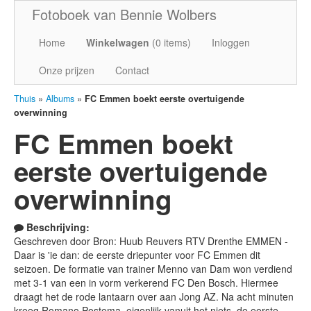
Fotoboek van Bennie Wolbers
Home
Winkelwagen
(
0
items)
Inloggen
Onze prijzen
Contact
Thuis
»
Albums
»
FC Emmen boekt eerste overtuigende
overwinning
FC Emmen boekt
eerste overtuigende
overwinning
Beschrijving:
Geschreven door Bron: Huub Reuvers RTV Drenthe EMMEN -
Daar is 'ie dan: de eerste driepunter voor FC Emmen dit
seizoen. De formatie van trainer Menno van Dam won verdiend
met 3-1 van een in vorm verkerend FC Den Bosch. Hiermee
draagt het de rode lantaarn over aan Jong AZ. Na acht minuten
kreeg Romano Postema, eigenlijk vanuit het niets, de eerste