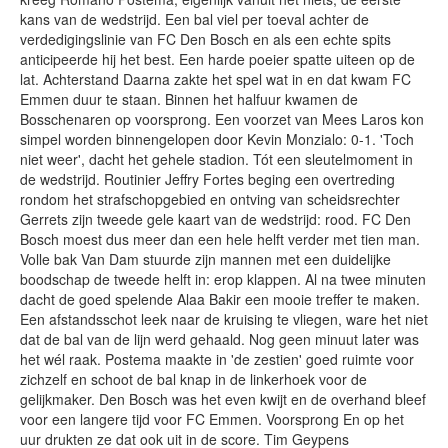
kans van de wedstrijd. Een bal viel per toeval achter de
verdedigingslinie van FC Den Bosch en als een echte spits
anticipeerde hij het best. Een harde poeier spatte uiteen op de
lat. Achterstand Daarna zakte het spel wat in en dat kwam FC
Emmen duur te staan. Binnen het halfuur kwamen de
Bosschenaren op voorsprong. Een voorzet van Mees Laros kon
simpel worden binnengelopen door Kevin Monzialo: 0-1. 'Toch
niet weer', dacht het gehele stadion. Tót een sleutelmoment in
de wedstrijd. Routinier Jeffry Fortes beging een overtreding
rondom het strafschopgebied en ontving van scheidsrechter
Gerrets zijn tweede gele kaart van de wedstrijd: rood. FC Den
Bosch moest dus meer dan een hele helft verder met tien man.
Volle bak Van Dam stuurde zijn mannen met een duidelijke
boodschap de tweede helft in: erop klappen. Al na twee minuten
dacht de goed spelende Alaa Bakir een mooie treffer te maken.
Een afstandsschot leek naar de kruising te vliegen, ware het niet
dat de bal van de lijn werd gehaald. Nog geen minuut later was
het wél raak. Postema maakte in 'de zestien' goed ruimte voor
zichzelf en schoot de bal knap in de linkerhoek voor de
gelijkmaker. Den Bosch was het even kwijt en de overhand bleef
voor een langere tijd voor FC Emmen. Voorsprong En op het
uur drukten ze dat ook uit in de score. Tim Geypens