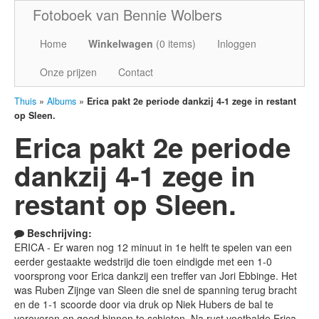
Fotoboek van Bennie Wolbers
Home
Winkelwagen
(
0
items)
Inloggen
Onze prijzen
Contact
Thuis
»
Albums
»
Erica pakt 2e periode dankzij 4-1 zege in restant
op Sleen.
Erica pakt 2e periode
dankzij 4-1 zege in
restant op Sleen.
Beschrijving:
ERICA - Er waren nog 12 minuut in 1e helft te spelen van een
eerder gestaakte wedstrijd die toen eindigde met een 1-0
voorsprong voor Erica dankzij een treffer van Jori Ebbinge. Het
was Ruben Zijnge van Sleen die snel de spanning terug bracht
en de 1-1 scoorde door via druk op Niek Hubers de bal te
veroveren en goed binnen te schieten. Na rust voetbalde Erica