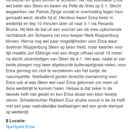
wel beter dan Sleen en kwam via Pelle de Vries op 2-1. Slecht
wegwerken van Patrick Zijnge omdat er overtreding tegen hem
gemaakt werd, strafte hij af. Hierdoor kwam Erica beter in
wedstrijd en liep 10 minuten later uit naar 3-1 via Recardo
Bruins. Hij tikte de bal uit een voorzet van de mee opkomende
rechtsback Jim Schepers net voor keeper Niels Kloppenburg
binnen. Hierna nog wel paar mogelijkheden voor Erica waar
doelman Kloppenburg Sleen op been hield, maar kwartier voor
tijd maakte Jori Ebbinge met een droge uithaal vanaf 16 meter
na slecht uitverdedigen van Sleen de 4-1. Het was, nadat er van
beide ploegen nog twee afgekeurde buitenspelgoals vielen, voor
Erica genoeg om zich te verzekeren van het toetje, de
nacompetitie. Voetballend gezien terechte overwinning voor
Erica ook al was Sleen wel naar Erica gekomen om meer uit
deze wedstrijd te kunnen halen. Helaas is dat zeker in de
tweede helft niet gelukt en kon Erica alvast een klein feestje
vieren. Scheidsrechter Robbert Zuur drukte vooral in de 2e helft
met een paar nadrukkelijke beslissingen wel een grote stempel
op wedstrijd.
Locatie:
Sportpark Erica