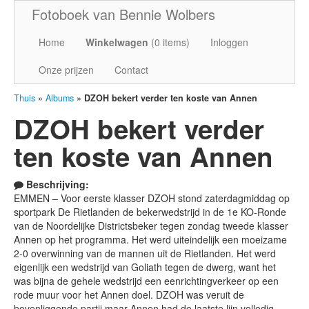
Fotoboek van Bennie Wolbers
Home
Winkelwagen
(
0
items)
Inloggen
Onze prijzen
Contact
Thuis
»
Albums
»
DZOH bekert verder ten koste van Annen
DZOH bekert verder
ten koste van Annen
Beschrijving:
EMMEN – Voor eerste klasser DZOH stond zaterdagmiddag op
sportpark De Rietlanden de bekerwedstrijd in de 1e KO-Ronde
van de Noordelijke Districtsbeker tegen zondag tweede klasser
Annen op het programma. Het werd uiteindelijk een moeizame
2-0 overwinning van de mannen uit de Rietlanden. Het werd
eigenlijk een wedstrijd van Goliath tegen de dwerg, want het
was bijna de gehele wedstrijd een eenrichtingverkeer op een
rode muur voor het Annen doel. DZOH was veruit de
bovenliggende partij maar Annen had de laatste lijn volledig