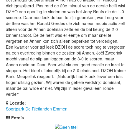
dichtgespijkerd. Pas rond de 20e minuut van de eerste helft wist
DZHO een opening te vinden en was het Joey Roufs die de 1-0
scoorde. Daarmee leek de ban te zijn gebroken, want nog voor
de thee was het Ronald Gerdes die zich na een mooie actie zelf
alleen voor de Annen doelman zette en de bal keurig de 2-0
binnenschoot. De 2e helft was er eentje om maar snel te
vergeten en Annen kon zich alleen beperken tot verdedigen.
Een kwartier voor tijd leek DZOH de score toch nog te vergroten
na een overtreding binnen de zestien bij Annen. Joël Zweerink
mocht vanaf de stip aanleggen om de 3-0 te scoren, maar
Annen doelman Daan Boer wist via een goed reactie de inzet te
stoppen. Het bleef uiteindelijk bij de 2-0 eindstand. DZOH trainer
Karlo Meppelink reageert: ,,Natuurlijk had ik ook liever een iets
hoger uitslag gezien. Wij waren de gehele wedstrijd dominant,
maar de bal wilde er niet. Wij zijn in ieder geval een ronde
verder”.
Locatie:
Sportpark De Rietlanden Emmen
Foto's